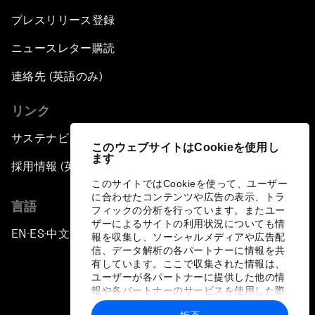
プレスリリース登録
ニュースレター購読
連絡先 (英語のみ)
リンク
サステナビリティへの取り組み
このウェブサイトはCookieを使用し
ます
採用情報 (英語のみ)
このサイトではCookieを使って、ユーザー
に合わせたコンテンツや広告の表示、トラ
言語
フィックの分析を行っています。またユー
ザーによるサイトの利用状況についても情
EN
ES
中文
日本語
▪
▪
▪
報を収集し、ソーシャルメディアや広告配
信、データ解析の各パートナーに情報を共
有しています。ここで収集された情報は、
ユーザーが各パートナーに提供した他の情
報や各パートナーのサービスを使用した際
に収集された情報と組み合わされ、各パー