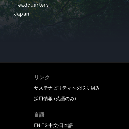
Headquarters
Japan
リンク
サステナビリティへの取り組み
採用情報 (英語のみ)
て
言語
EN
ES
中文
日本語
▪
▪
▪