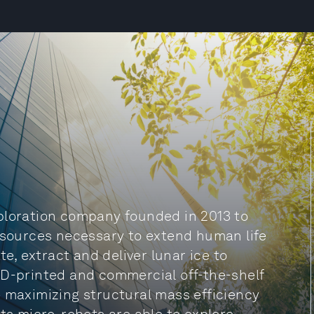
ploration company founded in 2013 to
resources necessary to extend human life
te, extract and deliver lunar ice to
3D-printed and commercial off-the-shelf
e maximizing structural mass efficiency