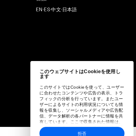
EN
ES
中文
日本語
▪
▪
▪
このウェブサイトはCookieを使用し
ます
このサイトではCookieを使って、ユーザー
に合わせたコンテンツや広告の表示、トラ
フィックの分析を行っています。またユー
ザーによるサイトの利用状況についても情
報を収集し、ソーシャルメディアや広告配
信、データ解析の各パートナーに情報を共
有しています。ここで収集された情報は、
ユーザーが各パートナーに提供した他の情
報や各パートナーのサービスを使用した際
拒否