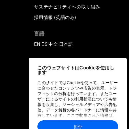
サステナビリティへの取り組み
採用情報 (英語のみ)
て
言語
EN
ES
中文
日本語
▪
▪
▪
このウェブサイトはCookieを使用し
ます
このサイトではCookieを使って、ユーザー
に合わせたコンテンツや広告の表示、トラ
フィックの分析を行っています。またユー
ザーによるサイトの利用状況についても情
報を収集し、ソーシャルメディアや広告配
信、データ解析の各パートナーに情報を共
有しています。ここで収集された情報は、
ユーザーが各パートナーに提供した他の情
報や各パートナーのサービスを使用した際
拒否