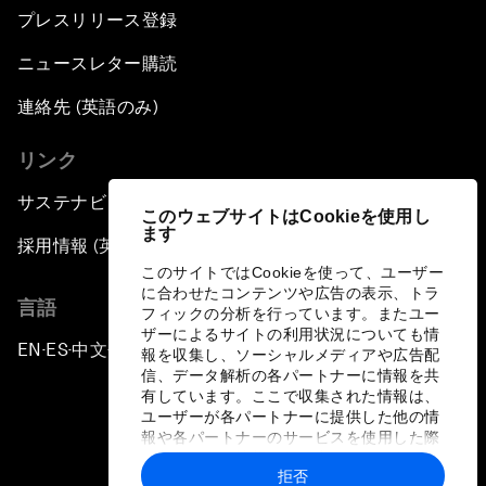
プレスリリース登録
ニュースレター購読
連絡先 (英語のみ)
リンク
サステナビリティへの取り組み
このウェブサイトはCookieを使用し
ます
採用情報 (英語のみ)
このサイトではCookieを使って、ユーザー
に合わせたコンテンツや広告の表示、トラ
言語
フィックの分析を行っています。またユー
ザーによるサイトの利用状況についても情
EN
ES
中文
日本語
▪
▪
▪
報を収集し、ソーシャルメディアや広告配
信、データ解析の各パートナーに情報を共
有しています。ここで収集された情報は、
ユーザーが各パートナーに提供した他の情
報や各パートナーのサービスを使用した際
に収集された情報と組み合わされ、各パー
拒否
トナーによって使用されることがありま