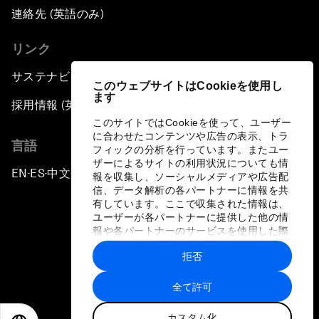
連絡先 (英語のみ)
リンク
サステナビリティへの取り組み
このウェブサイトはCookieを使用し
ます
採用情報 (英語のみ)
このサイトではCookieを使って、ユーザー
に合わせたコンテンツや広告の表示、トラ
言語
フィックの分析を行っています。またユー
ザーによるサイトの利用状況についても情
EN
ES
中文
日本語
▪
▪
▪
報を収集し、ソーシャルメディアや広告配
信、データ解析の各パートナーに情報を共
有しています。ここで収集された情報は、
ユーザーが各パートナーに提供した他の情
報や各パートナーのサービスを使用した際
に収集された情報と組み合わされ、各パー
拒否
トナーによって使用されることがありま
プライバシーポリシーと利用規約
す。
全て許可
サイトマップ
カスタム化