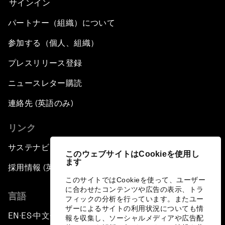
サインイン
パートナー（組織）について
参加する（個人、組織）
プレスリリース登録
ニュースレター購読
連絡先 (英語のみ)
リンク
サステナビリティへの取り組み
このウェブサイトはCookieを使用し
ます
採用情報 (英語のみ)
このサイトではCookieを使って、ユーザー
に合わせたコンテンツや広告の表示、トラ
言語
フィックの分析を行っています。またユー
ザーによるサイトの利用状況についても情
EN
ES
中文
日本語
▪
▪
▪
報を収集し、ソーシャルメディアや広告配