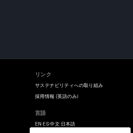
リンク
サステナビリティへの取り組み
採用情報 (英語のみ)
て
言語
EN
ES
中文
日本語
▪
▪
▪