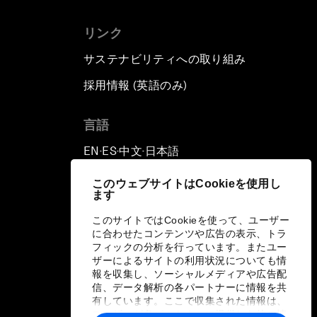
リンク
サステナビリティへの取り組み
採用情報 (英語のみ)
て
言語
EN
ES
中文
日本語
▪
▪
▪
このウェブサイトはCookieを使用し
ます
このサイトではCookieを使って、ユーザー
に合わせたコンテンツや広告の表示、トラ
フィックの分析を行っています。またユー
ザーによるサイトの利用状況についても情
報を収集し、ソーシャルメディアや広告配
信、データ解析の各パートナーに情報を共
有しています。ここで収集された情報は、
ユーザーが各パートナーに提供した他の情