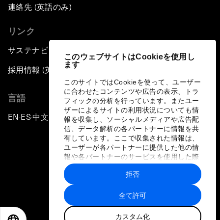
連絡先 (英語のみ)
リンク
サステナビリティへの取り組み
このウェブサイトはCookieを使用し
ます
採用情報 (英語のみ)
このサイトではCookieを使って、ユーザー
に合わせたコンテンツや広告の表示、トラ
言語
フィックの分析を行っています。またユー
ザーによるサイトの利用状況についても情
EN
ES
中文
日本語
▪
▪
▪
報を収集し、ソーシャルメディアや広告配
信、データ解析の各パートナーに情報を共
有しています。ここで収集された情報は、
ユーザーが各パートナーに提供した他の情
報や各パートナーのサービスを使用した際
に収集された情報と組み合わされ、各パー
拒否
トナーによって使用されることがありま
プライバシーポリシーと利用規約
す。
全て許可
サイトマップ
カスタム化
©
2026
世界経済フォーラム