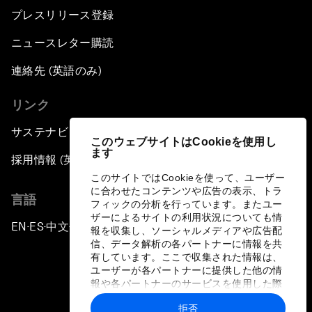
プレスリリース登録
ニュースレター購読
連絡先 (英語のみ)
リンク
サステナビリティへの取り組み
このウェブサイトはCookieを使用し
ます
採用情報 (英語のみ)
このサイトではCookieを使って、ユーザー
に合わせたコンテンツや広告の表示、トラ
言語
フィックの分析を行っています。またユー
ザーによるサイトの利用状況についても情
EN
ES
中文
日本語
▪
▪
▪
報を収集し、ソーシャルメディアや広告配
信、データ解析の各パートナーに情報を共
有しています。ここで収集された情報は、
ユーザーが各パートナーに提供した他の情
報や各パートナーのサービスを使用した際
に収集された情報と組み合わされ、各パー
拒否
トナーによって使用されることがありま