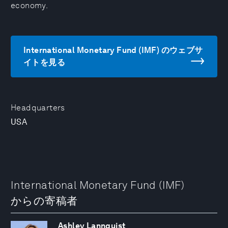
economy.
International Monetary Fund (IMF) のウェブサ
イトを見る
Headquarters
USA
International Monetary Fund (IMF)
からの寄稿者
Ashley Lannquist