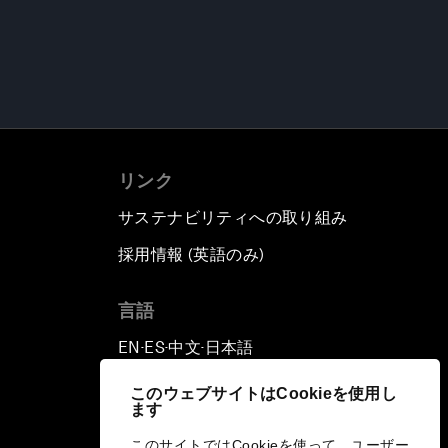
リンク
サステナビリティへの取り組み
採用情報 (英語のみ)
て
言語
EN
ES
中文
日本語
▪
▪
▪
このウェブサイトはCookieを使用し
ます
このサイトではCookieを使って、ユーザー