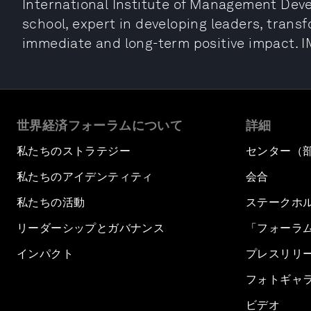
International Institute of Management Dev
school, expert in developing leaders, trans
immediate and long-term positive impact. I
世界経済フォーラムについて
詳細
私たちのストラテジー
センター（
私たちのアイデンティティ
会合
私たちの活動
ステークホ
リーダーシップとガバナンス
「フォーラ
インパクト
プレスリリ
フォトギャ
ビデオ