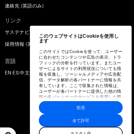
連絡先 (英語のみ)
リンク
サステナビリティへの取り組み
このウェブサイトはCookieを使用し
ます
採用情報 (英語のみ)
このサイトではCookieを使って、ユーザー
に合わせたコンテンツや広告の表示、トラ
言語
フィックの分析を行っています。またユー
ザーによるサイトの利用状況についても情
EN
ES
中文
日本語
▪
▪
▪
報を収集し、ソーシャルメディアや広告配
信、データ解析の各パートナーに情報を共
有しています。ここで収集された情報は、
ユーザーが各パートナーに提供した他の情
報や各パートナーのサービスを使用した際
に収集された情報と組み合わされ、各パー
拒否
トナーによって使用されることがありま
プライバシーポリシーと利用規約
す。
全て許可
サイトマップ
カスタム化