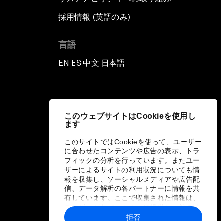
採用情報 (英語のみ)
て
言語
EN
ES
中文
日本語
▪
▪
▪
このウェブサイトはCookieを使用し
ます
このサイトではCookieを使って、ユーザー
に合わせたコンテンツや広告の表示、トラ
フィックの分析を行っています。またユー
ザーによるサイトの利用状況についても情
報を収集し、ソーシャルメディアや広告配
信、データ解析の各パートナーに情報を共
有しています。ここで収集された情報は、
ユーザーが各パートナーに提供した他の情
報や各パートナーのサービスを使用した際
拒否