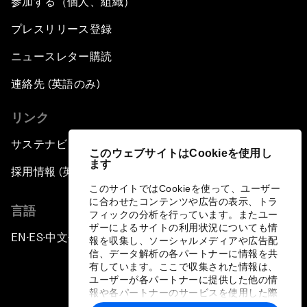
参加する（個人、組織）
プレスリリース登録
ニュースレター購読
連絡先 (英語のみ)
リンク
サステナビリティへの取り組み
このウェブサイトはCookieを使用し
ます
採用情報 (英語のみ)
このサイトではCookieを使って、ユーザー
に合わせたコンテンツや広告の表示、トラ
言語
フィックの分析を行っています。またユー
ザーによるサイトの利用状況についても情
EN
ES
中文
日本語
▪
▪
▪
報を収集し、ソーシャルメディアや広告配
信、データ解析の各パートナーに情報を共
有しています。ここで収集された情報は、
ユーザーが各パートナーに提供した他の情
報や各パートナーのサービスを使用した際
に収集された情報と組み合わされ、各パー