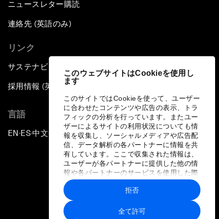
ニュースレター購読
連絡先 (英語のみ)
リンク
サステナビリティへの取り組み
このウェブサイトはCookieを使用し
ます
採用情報 (英語のみ)
このサイトではCookieを使って、ユーザー
に合わせたコンテンツや広告の表示、トラ
言語
フィックの分析を行っています。またユー
ザーによるサイトの利用状況についても情
EN
ES
中文
日本語
▪
▪
▪
報を収集し、ソーシャルメディアや広告配
信、データ解析の各パートナーに情報を共
有しています。ここで収集された情報は、
ユーザーが各パートナーに提供した他の情
報や各パートナーのサービスを使用した際
に収集された情報と組み合わされ、各パー
拒否
トナーによって使用されることがありま
プライバシーポリシーと利用規約
す。
全て許可
サイトマップ