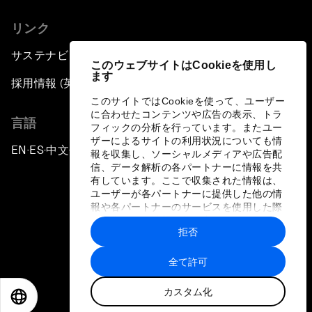
リンク
サステナビリティへの取り組み
このウェブサイトはCookieを使用し
ます
採用情報 (英語のみ)
このサイトではCookieを使って、ユーザー
に合わせたコンテンツや広告の表示、トラ
言語
フィックの分析を行っています。またユー
ザーによるサイトの利用状況についても情
EN
ES
中文
日本語
▪
▪
▪
報を収集し、ソーシャルメディアや広告配
信、データ解析の各パートナーに情報を共
有しています。ここで収集された情報は、
ユーザーが各パートナーに提供した他の情
報や各パートナーのサービスを使用した際
に収集された情報と組み合わされ、各パー
拒否
トナーによって使用されることがありま
プライバシーポリシーと利用規約
す。
全て許可
サイトマップ
カスタム化
©
2026
世界経済フォーラム
EN
ES
中文
日本語