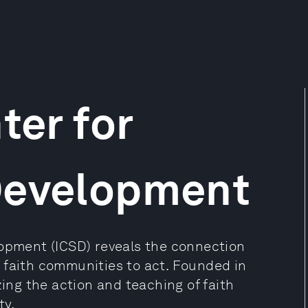
ter for
Development
lopment (ICSD) reveals the connection
 faith communities to act. Founded in
zing the action and teaching of faith
ty.