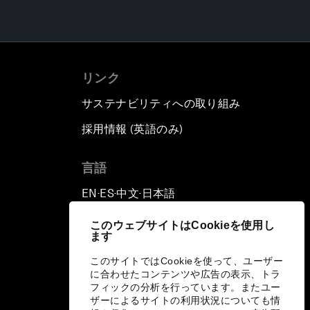
リンク
サステナビリティへの取り組み
採用情報 (英語のみ)
て
言語
EN
ES
中文
日本語
▪
▪
▪
このウェブサイトはCookieを使用し
ます
このサイトではCookieを使って、ユーザー
に合わせたコンテンツや広告の表示、トラ
フィックの分析を行っています。またユー
ザーによるサイトの利用状況についても情