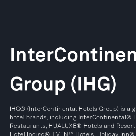
InterContinen
Group (IHG)
IHG® (InterContinental Hotels Group) is a gl
hotel brands, including InterContinental® 
Restaurants, HUALUXE® Hotels and Resorts
Hotel Indigo®, EVEN™ Hotels, Holiday Inn® 