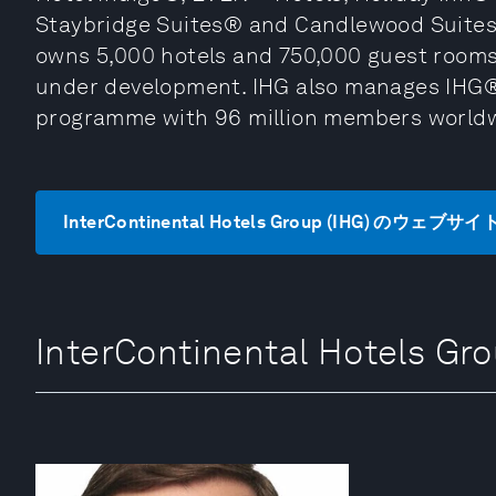
Staybridge Suites® and Candlewood Suites®
owns 5,000 hotels and 750,000 guest rooms 
under development. IHG also manages IHG® 
programme with 96 million members worldw
InterContinental Hotels Group (IHG) のウェブ
InterContinental Hotels