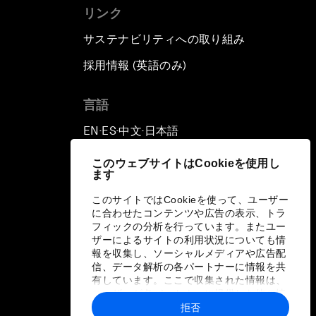
リンク
サステナビリティへの取り組み
採用情報 (英語のみ)
て
言語
EN
ES
中文
日本語
▪
▪
▪
このウェブサイトはCookieを使用し
ます
このサイトではCookieを使って、ユーザー
に合わせたコンテンツや広告の表示、トラ
フィックの分析を行っています。またユー
ザーによるサイトの利用状況についても情
報を収集し、ソーシャルメディアや広告配
信、データ解析の各パートナーに情報を共
有しています。ここで収集された情報は、
ユーザーが各パートナーに提供した他の情
報や各パートナーのサービスを使用した際
拒否