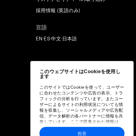
採用情報 (英語のみ)
て
言語
EN
ES
中文
日本語
▪
▪
▪
このウェブサイトはCookieを使用し
ます
このサイトではCookieを使って、ユーザー
に合わせたコンテンツや広告の表示、トラ
フィックの分析を行っています。またユー
ザーによるサイトの利用状況についても情
報を収集し、ソーシャルメディアや広告配
信、データ解析の各パートナーに情報を共
有しています。ここで収集された情報は、
ユーザーが各パートナーに提供した他の情
報や各パートナーのサービスを使用した際
拒否