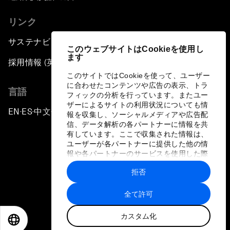
リンク
サステナビリティへの取り組み
このウェブサイトはCookieを使用し
ます
採用情報 (英語のみ)
このサイトではCookieを使って、ユーザー
に合わせたコンテンツや広告の表示、トラ
言語
フィックの分析を行っています。またユー
ザーによるサイトの利用状況についても情
EN
ES
中文
日本語
▪
▪
▪
報を収集し、ソーシャルメディアや広告配
信、データ解析の各パートナーに情報を共
有しています。ここで収集された情報は、
ユーザーが各パートナーに提供した他の情
報や各パートナーのサービスを使用した際
に収集された情報と組み合わされ、各パー
拒否
トナーによって使用されることがありま
プライバシーポリシーと利用規約
す。
全て許可
サイトマップ
カスタム化
©
2026
世界経済フォーラム
EN
ES
中文
日本語