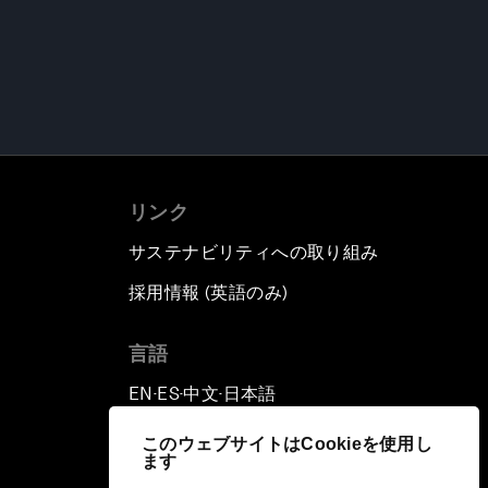
リンク
サステナビリティへの取り組み
採用情報 (英語のみ)
て
言語
EN
ES
中文
日本語
▪
▪
▪
このウェブサイトはCookieを使用し
ます