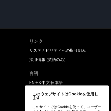
リンク
サステナビリティへの取り組み
採用情報 (英語のみ)
て
言語
EN
ES
中文
日本語
▪
▪
▪
このウェブサイトはCookieを使用し
ます
このサイトではCookieを使って、ユーザー