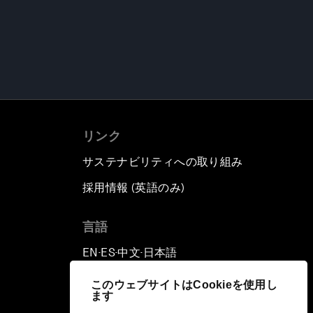
リンク
サステナビリティへの取り組み
採用情報 (英語のみ)
て
言語
EN
ES
中文
日本語
▪
▪
▪
このウェブサイトはCookieを使用し
ます