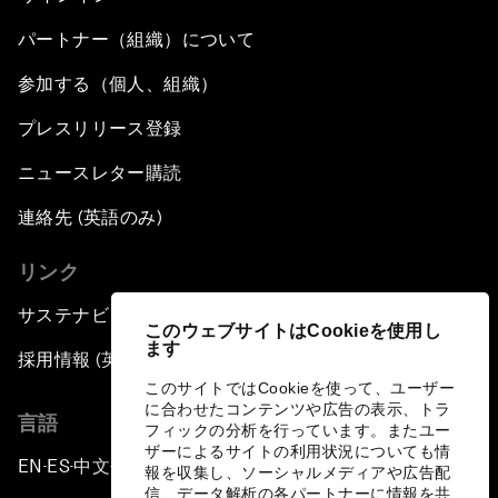
パートナー（組織）について
参加する（個人、組織）
プレスリリース登録
ニュースレター購読
連絡先 (英語のみ)
リンク
サステナビリティへの取り組み
このウェブサイトはCookieを使用し
ます
採用情報 (英語のみ)
このサイトではCookieを使って、ユーザー
に合わせたコンテンツや広告の表示、トラ
言語
フィックの分析を行っています。またユー
ザーによるサイトの利用状況についても情
EN
ES
中文
日本語
▪
▪
▪
報を収集し、ソーシャルメディアや広告配
信、データ解析の各パートナーに情報を共