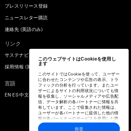
プレスリリース登録
ニュースレター購読
連絡先 (英語のみ)
リンク
サステナビリティへの取り組み
このウェブサイトはCookieを使用し
ます
採用情報 (英語のみ)
このサイトではCookieを使って、ユーザー
に合わせたコンテンツや広告の表示、トラ
言語
フィックの分析を行っています。またユー
ザーによるサイトの利用状況についても情
EN
ES
中文
日本語
▪
▪
▪
報を収集し、ソーシャルメディアや広告配
信、データ解析の各パートナーに情報を共
有しています。ここで収集された情報は、
ユーザーが各パートナーに提供した他の情
報や各パートナーのサービスを使用した際
に収集された情報と組み合わされ、各パー
拒否
トナーによって使用されることがありま