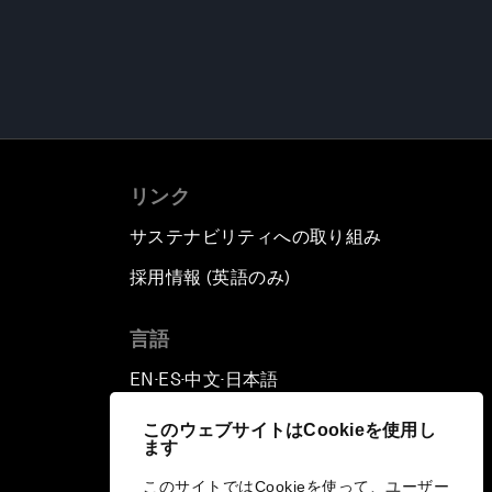
リンク
サステナビリティへの取り組み
採用情報 (英語のみ)
て
言語
EN
ES
中文
日本語
▪
▪
▪
このウェブサイトはCookieを使用し
ます
このサイトではCookieを使って、ユーザー