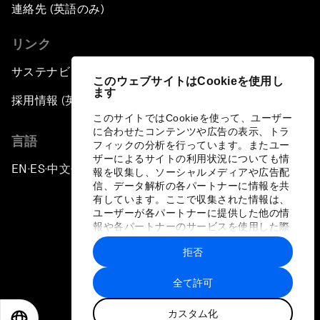
連絡先 (英語のみ)
リンク
サステナビリティへの取り組み
このウェブサイトはCookieを使用し
ます
採用情報 (英語のみ)
このサイトではCookieを使って、ユーザー
に合わせたコンテンツや広告の表示、トラ
言語
フィックの分析を行っています。またユー
ザーによるサイトの利用状況についても情
EN
ES
中文
日本語
▪
▪
▪
報を収集し、ソーシャルメディアや広告配
信、データ解析の各パートナーに情報を共
有しています。ここで収集された情報は、
ユーザーが各パートナーに提供した他の情
報や各パートナーのサービスを使用した際
に収集された情報と組み合わされ、各パー
拒否
トナーによって使用されることがありま
プライバシーポリシーと利用規約
す。
全て許可
サイトマップ
カスタム化
©
2026
世界経済フォーラム
EN
ES
中文
日本語