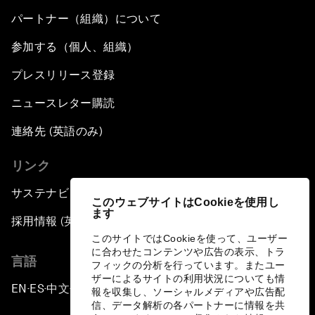
パートナー（組織）について
参加する（個人、組織）
プレスリリース登録
ニュースレター購読
連絡先 (英語のみ)
リンク
サステナビリティへの取り組み
このウェブサイトはCookieを使用し
ます
採用情報 (英語のみ)
このサイトではCookieを使って、ユーザー
に合わせたコンテンツや広告の表示、トラ
言語
フィックの分析を行っています。またユー
ザーによるサイトの利用状況についても情
EN
ES
中文
日本語
▪
▪
▪
報を収集し、ソーシャルメディアや広告配
信、データ解析の各パートナーに情報を共