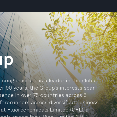
up
 conglomerate, is a leader in the global
er 90 years, the Group’s interests span
ence in over 75 countries across 5
orerunners across diversified business
rat Fluorochemicals Limited (GFL), a