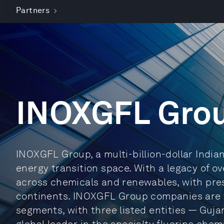
Partners
INOXGFL Gro
INOXGFL Group, a multi-billion-dollar Indian
energy transition space. With a legacy of ov
across chemicals and renewables, with pres
continents. INOXGFL Group companies are f
segments, with three listed entities — Guja