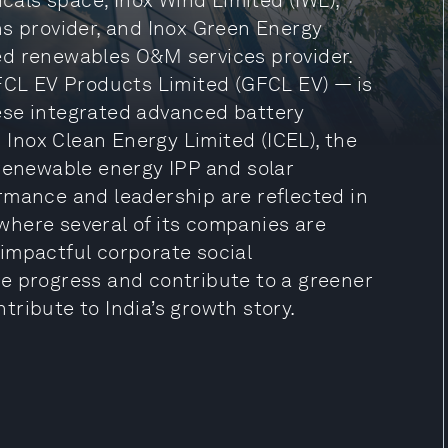
icals space; Inox Wind Limited (IWL),
ns provider, and Inox Green Energy
sted renewables O&M services provider.
GFCL EV Products Limited (GFCL EV) — is
ese integrated advanced battery
h Inox Clean Energy Limited (ICEL), the
 renewable energy IPP and solar
rmance and leadership are reflected in
, where several of its companies are
impactful corporate social
rive progress and contribute to a greener
ribute to India’s growth story.