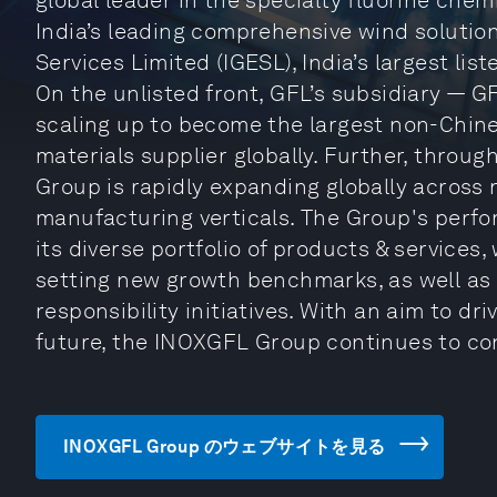
global leader in the specialty fluorine chem
India’s leading comprehensive wind solutio
Services Limited (IGESL), India’s largest li
On the unlisted front, GFL’s subsidiary — 
scaling up to become the largest non-Chin
materials supplier globally. Further, throug
Group is rapidly expanding globally across
manufacturing verticals. The Group's perfo
its diverse portfolio of products & services
setting new growth benchmarks, as well as 
responsibility initiatives. With an aim to d
future, the INOXGFL Group continues to cont
INOXGFL Group のウェブサイトを見る