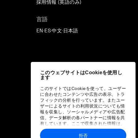
採用情報 (英語のみ)
て
言語
EN
ES
中文
日本語
▪
▪
▪
このウェブサイトはCookieを使用し
ます
このサイトではCookieを使って、ユーザー
に合わせたコンテンツや広告の表示、トラ
フィックの分析を行っています。またユー
ザーによるサイトの利用状況についても情
報を収集し、ソーシャルメディアや広告配
信、データ解析の各パートナーに情報を共
有しています。ここで収集された情報は、
ユーザーが各パートナーに提供した他の情
報や各パートナーのサービスを使用した際
拒否