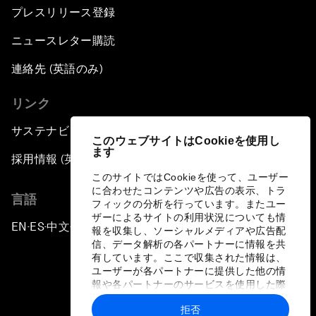
プレスリリース登録
ニュースレター購読
連絡先 (英語のみ)
リンク
サステナビリティへの取り組み
このウェブサイトはCookieを使用し
ます
採用情報 (英語のみ)
このサイトではCookieを使って、ユーザー
に合わせたコンテンツや広告の表示、トラ
言語
フィックの分析を行っています。またユー
ザーによるサイトの利用状況についても情
EN
ES
中文
日本語
▪
▪
▪
報を収集し、ソーシャルメディアや広告配
信、データ解析の各パートナーに情報を共
有しています。ここで収集された情報は、
ユーザーが各パートナーに提供した他の情
報や各パートナーのサービスを使用した際
に収集された情報と組み合わされ、各パー
拒否
トナーによって使用されることがありま