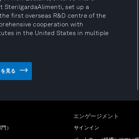
nt SterilgardaAlimenti, set up a
he first overseas R&D centre of the
mprehensive cooperation with
tutes in the United States in multiple
サイトを見る
エンゲージメント
部門）
サインイン