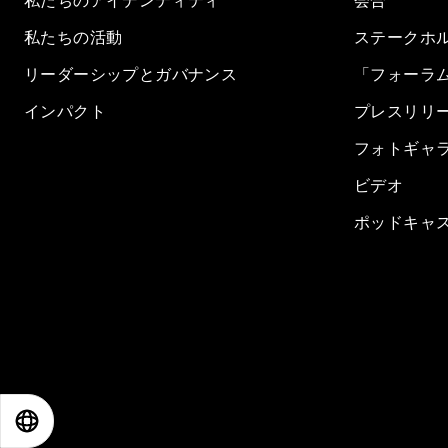
私たちのアイデンティティ
会合
私たちの活動
ステークホ
リーダーシップとガバナンス
「フォーラ
インパクト
プレスリリ
フォトギャ
ビデオ
ポッドキャ
EN
ES
中文
日本語