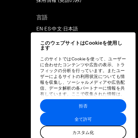
採用情報 (英語のみ)
て
言語
EN
ES
中文
日本語
▪
▪
▪
このウェブサイトはCookieを使用し
ます
このサイトではCookieを使って、ユーザー
に合わせたコンテンツや広告の表示、トラ
フィックの分析を行っています。またユー
ザーによるサイトの利用状況についても情
報を収集し、ソーシャルメディアや広告配
信、データ解析の各パートナーに情報を共
有しています。ここで収集された情報は、
ユーザーが各パートナーに提供した他の情
報や各パートナーのサービスを使用した際
拒否
に収集された情報と組み合わされ、各パー
トナーによって使用されることがありま
全て許可
す。
カスタム化