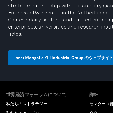
strategic partnership with Italian dairy gia
European R&D centre in the Netherlands – t
Chinese dairy sector – and carried out co
enterprises, universities and research insti
fields.
Inner Mongolia Yili Industrial Group のウェブ
世界経済フォーラムについて
詳細
私たちのストラテジー
センター（