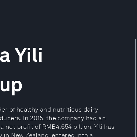
 Yili
oup
der of healthy and nutritious dairy
roducers. In 2015, the company had an
 net profit of RMB4.654 billion. Yili has
ry in New Zealand, entered into a