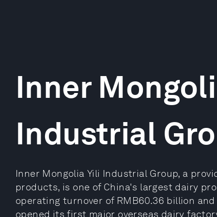
Inner Mongolia
Industrial Gr
Inner Mongolia Yili Industrial Group, a provi
products, is one of China's largest dairy p
operating turnover of RMB60.36 billion and a
opened its first major overseas dairy facto