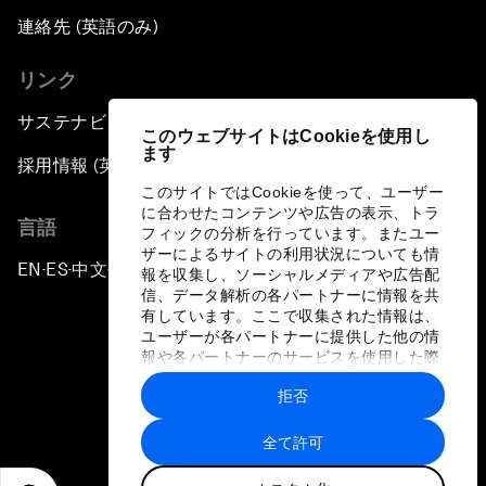
連絡先 (英語のみ)
リンク
サステナビリティへの取り組み
このウェブサイトはCookieを使用し
ます
採用情報 (英語のみ)
このサイトではCookieを使って、ユーザー
に合わせたコンテンツや広告の表示、トラ
言語
フィックの分析を行っています。またユー
ザーによるサイトの利用状況についても情
EN
ES
中文
日本語
▪
▪
▪
報を収集し、ソーシャルメディアや広告配
信、データ解析の各パートナーに情報を共
有しています。ここで収集された情報は、
ユーザーが各パートナーに提供した他の情
報や各パートナーのサービスを使用した際
に収集された情報と組み合わされ、各パー
拒否
トナーによって使用されることがありま
プライバシーポリシーと利用規約
す。
全て許可
サイトマップ