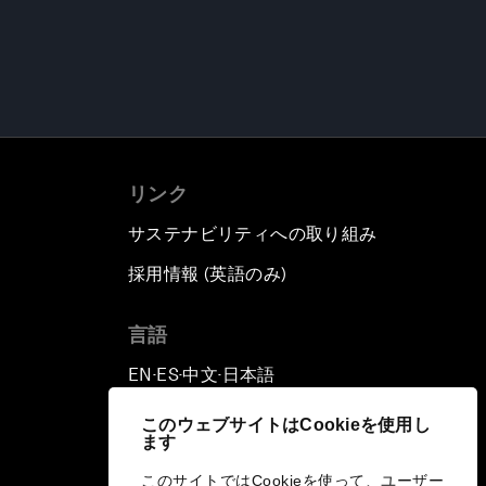
リンク
サステナビリティへの取り組み
採用情報 (英語のみ)
て
言語
EN
ES
中文
日本語
▪
▪
▪
このウェブサイトはCookieを使用し
ます
このサイトではCookieを使って、ユーザー