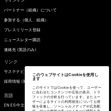
サインイン
パートナー（組織）について
参加する（個人、組織）
プレスリリース登録
ニュースレター購読
連絡先 (英語のみ)
リンク
サステナビリティへの取り組み
このウェブサイトはCookieを使用し
ます
採用情報 (英語のみ)
このサイトではCookieを使って、ユーザー
に合わせたコンテンツや広告の表示、トラ
言語
フィックの分析を行っています。またユー
ザーによるサイトの利用状況についても情
EN
ES
中文
日本語
▪
▪
▪
報を収集し、ソーシャルメディアや広告配