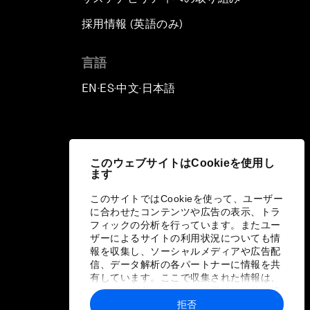
採用情報 (英語のみ)
て
言語
EN
ES
中文
日本語
▪
▪
▪
このウェブサイトはCookieを使用し
ます
このサイトではCookieを使って、ユーザー
に合わせたコンテンツや広告の表示、トラ
フィックの分析を行っています。またユー
ザーによるサイトの利用状況についても情
報を収集し、ソーシャルメディアや広告配
信、データ解析の各パートナーに情報を共
有しています。ここで収集された情報は、
ユーザーが各パートナーに提供した他の情
報や各パートナーのサービスを使用した際
拒否