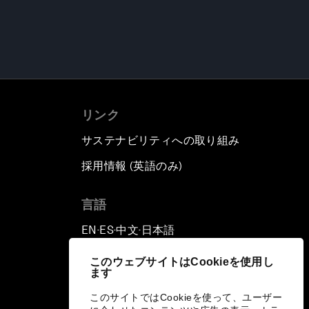
リンク
サステナビリティへの取り組み
採用情報 (英語のみ)
て
言語
EN
ES
中文
日本語
▪
▪
▪
このウェブサイトはCookieを使用し
ます
このサイトではCookieを使って、ユーザー