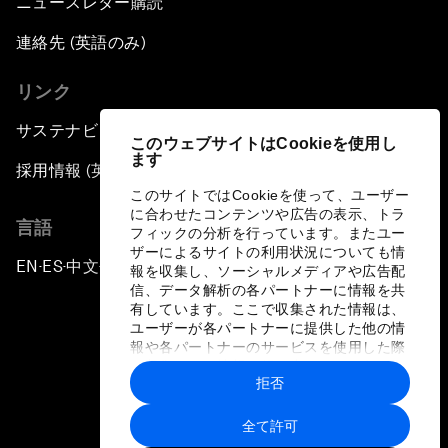
ニュースレター購読
連絡先 (英語のみ)
リンク
サステナビリティへの取り組み
このウェブサイトはCookieを使用し
ます
採用情報 (英語のみ)
このサイトではCookieを使って、ユーザー
に合わせたコンテンツや広告の表示、トラ
言語
フィックの分析を行っています。またユー
ザーによるサイトの利用状況についても情
EN
ES
中文
日本語
▪
▪
▪
報を収集し、ソーシャルメディアや広告配
信、データ解析の各パートナーに情報を共
有しています。ここで収集された情報は、
ユーザーが各パートナーに提供した他の情
報や各パートナーのサービスを使用した際
に収集された情報と組み合わされ、各パー
拒否
トナーによって使用されることがありま
プライバシーポリシーと利用規約
す。
全て許可
サイトマップ