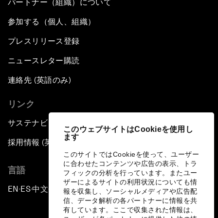
パートナー（組織）について
参加する（個人、組織）
プレスリリース登録
ニュースレター購読
連絡先 (英語のみ)
リンク
サステナビリティへの取り組み
このウェブサイトはCookieを使用し
ます
採用情報 (英語のみ)
このサイトではCookieを使って、ユーザー
に合わせたコンテンツや広告の表示、トラ
言語
フィックの分析を行っています。またユー
ザーによるサイトの利用状況についても情
EN
ES
中文
日本語
▪
▪
▪
報を収集し、ソーシャルメディアや広告配
信、データ解析の各パートナーに情報を共
有しています。ここで収集された情報は、