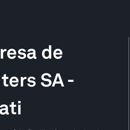
resa de
ers SA -
ati