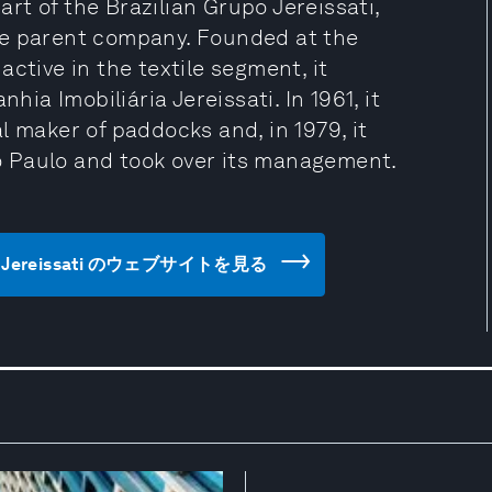
t of the Brazilian Grupo Jereissati,
he parent company. Founded at the
ctive in the textile segment, it
hia Imobiliária Jereissati. In 1961, it
l maker of paddocks and, in 1979, it
 Paulo and took over its management.
Grupo Jereissati のウェブサイトを見る