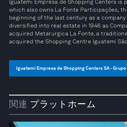
Iguatemi Empresa de Shopping Centers is par
which also owns La Fonte Participações, t
beginning of the last century as a company a
diversified into real estate in 1946 as Compan
acquired Metarurgica La Fonte, a traditiona
acquired the Shopping Centre Iguatemi São
Iguatemi Empresa de Shopping Centers SA - 
関連
プラットホーム