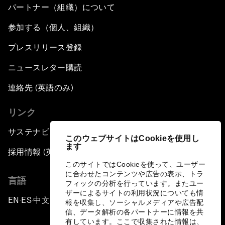
パートナー（組織）について
参加する（個人、組織）
プレスリリース登録
ニュースレター購読
連絡先 (英語のみ)
リンク
サステナビリティへの取り組み
このウェブサイトはCookieを使用し
ます
採用情報 (英語のみ)
このサイトではCookieを使って、ユーザー
に合わせたコンテンツや広告の表示、トラ
言語
フィックの分析を行っています。またユー
ザーによるサイトの利用状況についても情
EN
ES
中文
日本語
▪
▪
▪
報を収集し、ソーシャルメディアや広告配
信、データ解析の各パートナーに情報を共
有しています。ここで収集された情報は、