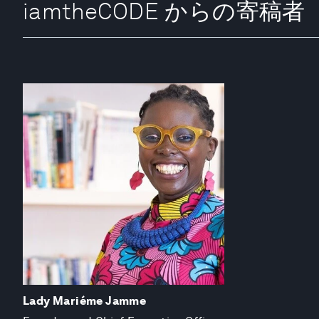
iamtheCODE からの寄稿者
Lady Mariéme Jamme