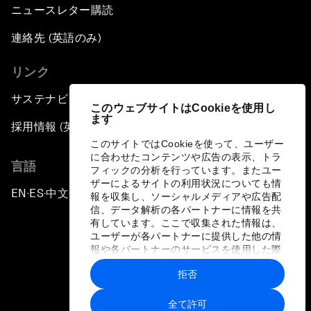
ニュースレター購読
連絡先 (英語のみ)
リンク
サステナビリティへの取り組み
このウェブサイトはCookieを使用し
ます
採用情報 (英語のみ)
このサイトではCookieを使って、ユーザー
に合わせたコンテンツや広告の表示、トラ
言語
フィックの分析を行っています。またユー
ザーによるサイトの利用状況についても情
EN
ES
中文
日本語
▪
▪
▪
報を収集し、ソーシャルメディアや広告配
信、データ解析の各パートナーに情報を共
有しています。ここで収集された情報は、
ユーザーが各パートナーに提供した他の情
報や各パートナーのサービスを使用した際
に収集された情報と組み合わされ、各パー
拒否
トナーによって使用されることがありま
プライバシーポリシーと利用規約
す。
全て許可