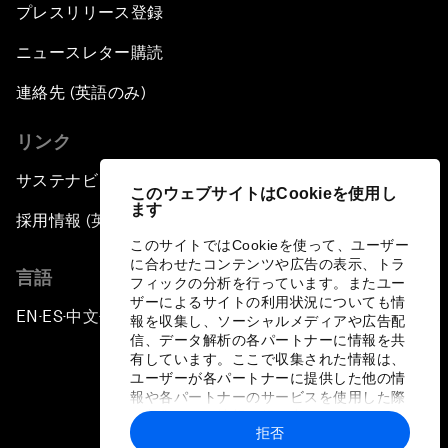
プレスリリース登録
ニュースレター購読
連絡先 (英語のみ)
リンク
サステナビリティへの取り組み
このウェブサイトはCookieを使用し
ます
採用情報 (英語のみ)
このサイトではCookieを使って、ユーザー
に合わせたコンテンツや広告の表示、トラ
言語
フィックの分析を行っています。またユー
ザーによるサイトの利用状況についても情
EN
ES
中文
日本語
▪
▪
▪
報を収集し、ソーシャルメディアや広告配
信、データ解析の各パートナーに情報を共
有しています。ここで収集された情報は、
ユーザーが各パートナーに提供した他の情
報や各パートナーのサービスを使用した際
に収集された情報と組み合わされ、各パー
拒否
トナーによって使用されることがありま