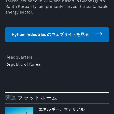
source. Founded in 2014 and based in Gyeonggi-do
South Korea, Hylium primarily serves the sustainable
energy sector.
Hylium Industries のウェブサイトを見る
Headquarters
Republic of Korea
関連
プラットホーム
エネルギー、マテリアル