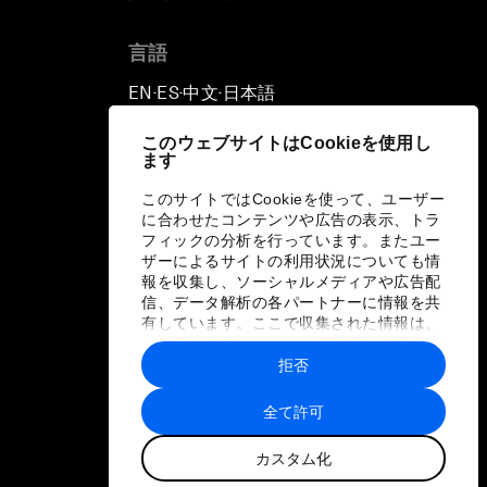
言語
EN
ES
中文
日本語
▪
▪
▪
このウェブサイトはCookieを使用し
ます
このサイトではCookieを使って、ユーザー
に合わせたコンテンツや広告の表示、トラ
フィックの分析を行っています。またユー
ザーによるサイトの利用状況についても情
報を収集し、ソーシャルメディアや広告配
信、データ解析の各パートナーに情報を共
有しています。ここで収集された情報は、
ユーザーが各パートナーに提供した他の情
報や各パートナーのサービスを使用した際
拒否
に収集された情報と組み合わされ、各パー
トナーによって使用されることがありま
全て許可
す。
カスタム化