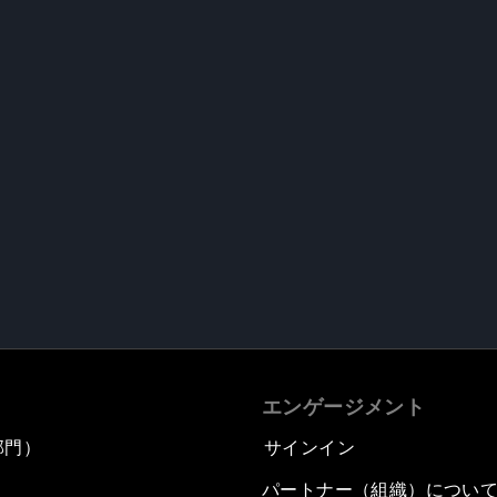
エンゲージメント
部門）
サインイン
パートナー（組織）につい