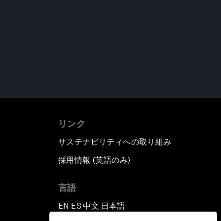
リンク
サステナビリティへの取り組み
採用情報 (英語のみ)
て
言語
EN
ES
中文
日本語
▪
▪
▪