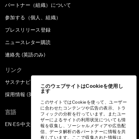
パートナー（組織）について
参加する（個人、組織）
プレスリリース登録
ニュースレター購読
連絡先 (英語のみ)
リンク
サステナビリティへの取り組み
このウェブサイトはCookieを使用し
ます
採用情報 (英語のみ)
このサイトではCookieを使って、ユーザー
に合わせたコンテンツや広告の表示、トラ
言語
フィックの分析を行っています。またユー
ザーによるサイトの利用状況についても情
EN
ES
中文
日本語
▪
▪
▪
報を収集し、ソーシャルメディアや広告配
信、データ解析の各パートナーに情報を共
有しています。ここで収集された情報は、