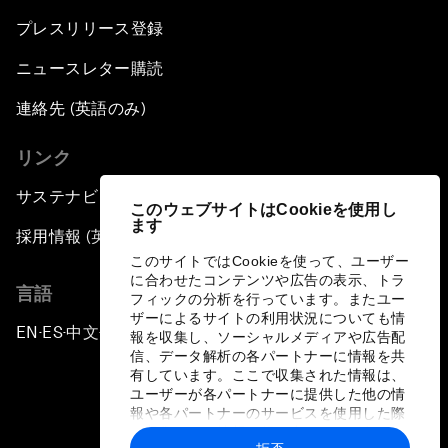
プレスリリース登録
ニュースレター購読
連絡先 (英語のみ)
リンク
サステナビリティへの取り組み
このウェブサイトはCookieを使用し
ます
採用情報 (英語のみ)
このサイトではCookieを使って、ユーザー
に合わせたコンテンツや広告の表示、トラ
言語
フィックの分析を行っています。またユー
ザーによるサイトの利用状況についても情
EN
ES
中文
日本語
▪
▪
▪
報を収集し、ソーシャルメディアや広告配
信、データ解析の各パートナーに情報を共
有しています。ここで収集された情報は、
ユーザーが各パートナーに提供した他の情
報や各パートナーのサービスを使用した際
に収集された情報と組み合わされ、各パー