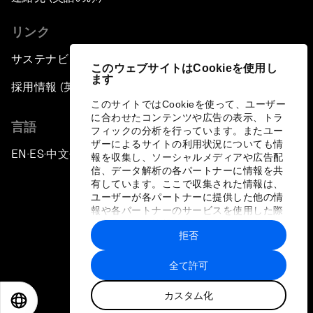
リンク
サステナビリティへの取り組み
このウェブサイトはCookieを使用し
ます
採用情報 (英語のみ)
このサイトではCookieを使って、ユーザー
に合わせたコンテンツや広告の表示、トラ
言語
フィックの分析を行っています。またユー
ザーによるサイトの利用状況についても情
EN
ES
中文
日本語
▪
▪
▪
報を収集し、ソーシャルメディアや広告配
信、データ解析の各パートナーに情報を共
有しています。ここで収集された情報は、
ユーザーが各パートナーに提供した他の情
報や各パートナーのサービスを使用した際
に収集された情報と組み合わされ、各パー
拒否
トナーによって使用されることがありま
プライバシーポリシーと利用規約
す。
全て許可
サイトマップ
カスタム化
©
2026
世界経済フォーラム
EN
ES
中文
日本語